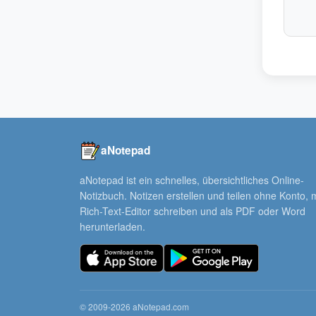
aNotepad
aNotepad ist ein schnelles, übersichtliches Online-
Notizbuch. Notizen erstellen und teilen ohne Konto, m
Rich-Text-Editor schreiben und als PDF oder Word
herunterladen.
© 2009-2026 aNotepad.com