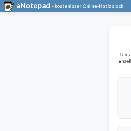
aNotepad
- kostenloser Online-Notizblock
Um vo
erstel